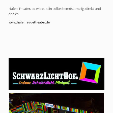
Hafen-Theater, so wie es sein sollte: hemdsärmelig, direkt und
ehrlich
www.hafenrevuetheater.de