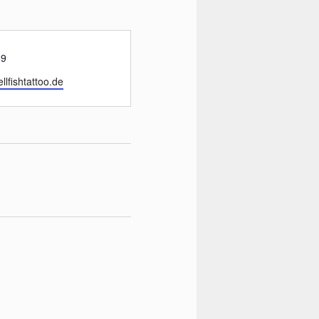
89
llfishtattoo.de