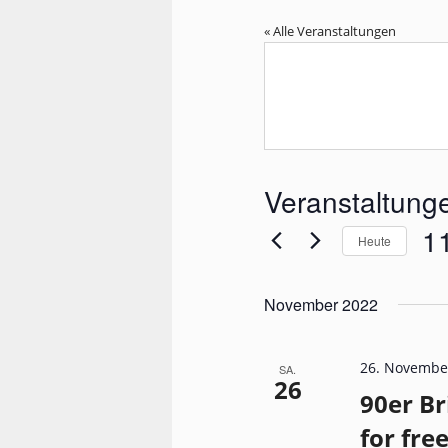
« Alle Veranstaltungen
Veranstaltung
1
Heute
Dat
wähl
November 2022
26. Novembe
SA.
26
90er Br
for fre