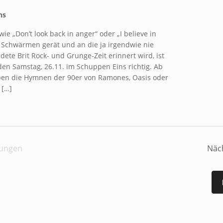
ns
wie „Don’t look back in anger“ oder „I believe in
s Schwärmen gerät und an die ja irgendwie nie
dete Brit Rock- und Grunge-Zeit erinnert wird, ist
 Samstag, 26.11. im Schuppen Eins richtig. Ab
ben die Hymnen der 90er von Ramones, Oasis oder
 […]
tungen
Näc