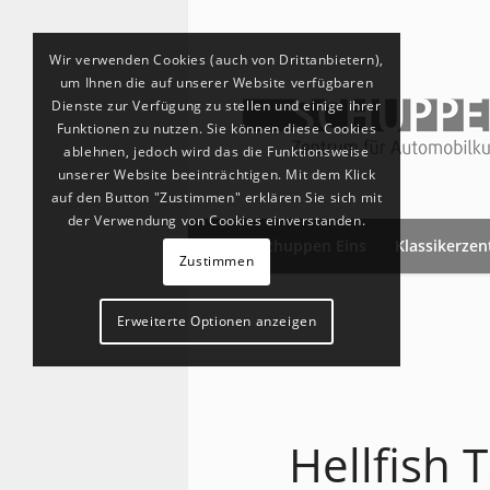
Wir verwenden Cookies (auch von Drittanbietern),
um Ihnen die auf unserer Website verfügbaren
Dienste zur Verfügung zu stellen und einige ihrer
Funktionen zu nutzen. Sie können diese Cookies
ablehnen, jedoch wird das die Funktionsweise
unserer Website beeinträchtigen. Mit dem Klick
auf den Button "Zustimmen" erklären Sie sich mit
der Verwendung von Cookies einverstanden.
Schuppen Eins
Klassikerze
Zustimmen
Erweiterte Optionen anzeigen
Hellfish 