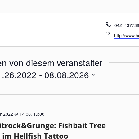
Telefon
042143773
Webseite
http://www.he
en von diesem veranstalter
1.26.2022
 - 
08.08.2026
um
en.
r 2022 @ 14:00
.
19:00
itrock&Grunge: Fishbait Tree
e im Hellfish Tattoo