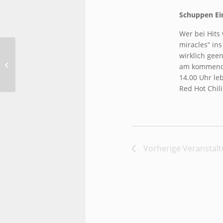
Schuppen Ei
Wer bei Hits 
miracles“ in
wirklich geen
Performance HiFi
am kommenden
14.00 Uhr le
Red Hot Chili
Vorherige
Veranstal