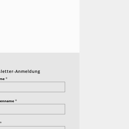
letter-Anmeldung
*
ame
*
ienname
*