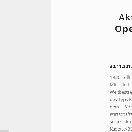
Ak
Ope
30.11.201
1936 rollt
Mit Ein-L
Weltbests
des Typs K
dem Vor
Wirtschaft
seiner akt
Kadett-ABC