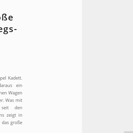
oße
egs-
pel Kadett.
daraus ein
onen Wagen
er. Was mit
seit den
ns zeigt in
– das große