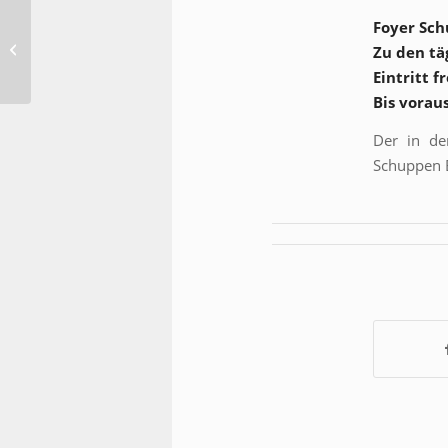
Foyer Sch
„Über uns die Hölle“ –
Roman-Lesung mit
Zu den tä
Simon Lokarno
Eintritt fr
Bis vorau
Der in de
Schuppen 