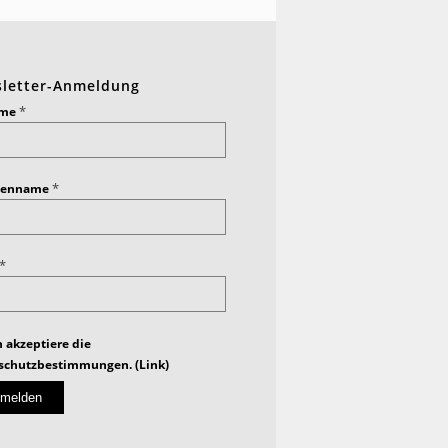
letter-Anmeldung
*
ame
*
ienname
*
h akzeptiere die
schutzbestimmungen. (
Link
)