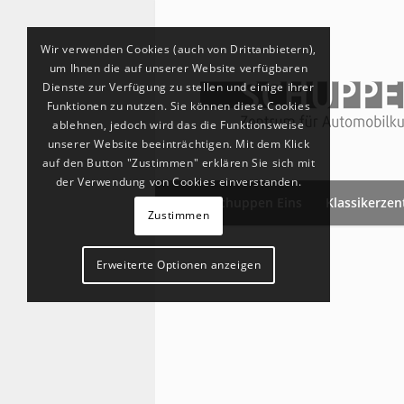
Wir verwenden Cookies (auch von Drittanbietern),
um Ihnen die auf unserer Website verfügbaren
Dienste zur Verfügung zu stellen und einige ihrer
Funktionen zu nutzen. Sie können diese Cookies
ablehnen, jedoch wird das die Funktionsweise
unserer Website beeinträchtigen. Mit dem Klick
auf den Button "Zustimmen" erklären Sie sich mit
der Verwendung von Cookies einverstanden.
Schuppen Eins
Klassikerze
Zustimmen
Erweiterte Optionen anzeigen