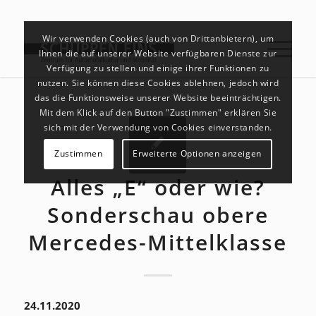
Wir verwenden Cookies (auch von Drittanbietern), um
Ihnen die auf unserer Website verfügbaren Dienste zur
Verfügung zu stellen und einige ihrer Funktionen zu
nutzen. Sie können diese Cookies ablehnen, jedoch wird
das die Funktionsweise unserer Website beeinträchtigen.
Mit dem Klick auf den Button "Zustimmen" erklären Sie
sich mit der Verwendung von Cookies einverstanden.
Zustimmen
Erweiterte Optionen anzeigen
Alles „E“ oder wie?
Sonderschau obere
Mercedes-Mittelklasse
24.11.2020