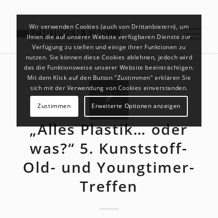
Wir verwenden Cookies (auch von Drittanbietern), um
Ihnen die auf unserer Website verfügbaren Dienste zur
Verfügung zu stellen und einige ihrer Funktionen zu
nutzen. Sie können diese Cookies ablehnen, jedoch wird
das die Funktionsweise unserer Website beeinträchtigen.
Mit dem Klick auf den Button "Zustimmen" erklären Sie
sich mit der Verwendung von Cookies einverstanden.
Zustimmen
Erweiterte Optionen anzeigen
„Alles Plastik… oder
was?“ 5. Kunststoff-
Old- und Youngtimer-
Treffen