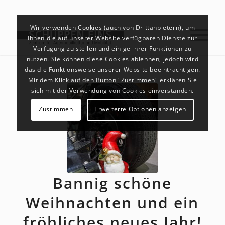
Wir verwenden Cookies (auch von Drittanbietern), um
Ihnen die auf unserer Website verfügbaren Dienste zur
Verfügung zu stellen und einige ihrer Funktionen zu
nutzen. Sie können diese Cookies ablehnen, jedoch wird
das die Funktionsweise unserer Website beeinträchtigen.
Mit dem Klick auf den Button "Zustimmen" erklären Sie
sich mit der Verwendung von Cookies einverstanden.
Zustimmen
Erweiterte Optionen anzeigen
Bannig schöne
Weihnachten und ein
fröhliches neues Jahr!