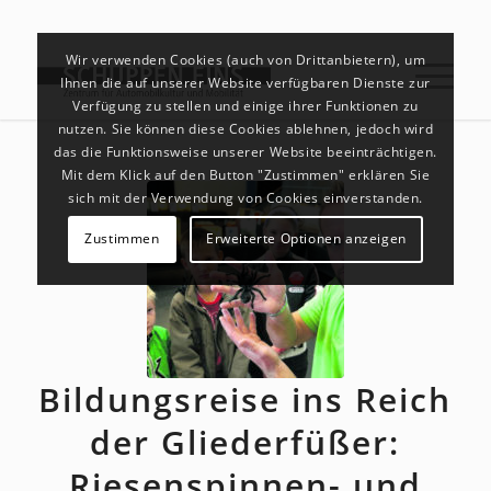
Wir verwenden Cookies (auch von Drittanbietern), um
Ihnen die auf unserer Website verfügbaren Dienste zur
Verfügung zu stellen und einige ihrer Funktionen zu
nutzen. Sie können diese Cookies ablehnen, jedoch wird
das die Funktionsweise unserer Website beeinträchtigen.
Mit dem Klick auf den Button "Zustimmen" erklären Sie
sich mit der Verwendung von Cookies einverstanden.
Zustimmen
Erweiterte Optionen anzeigen
Bildungsreise ins Reich
der Gliederfüßer:
Riesenspinnen- und