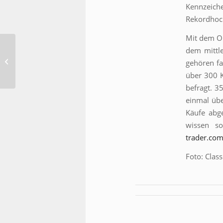
Kennzeich
Rekordhoc
Mit dem Ol
dem mittl
Unsere Öffnungszeiten
gehören fa
am Osterwochenende
über 300 
befragt. 3
einmal übe
Käufe abg
wissen so
trader.com
Foto: Class