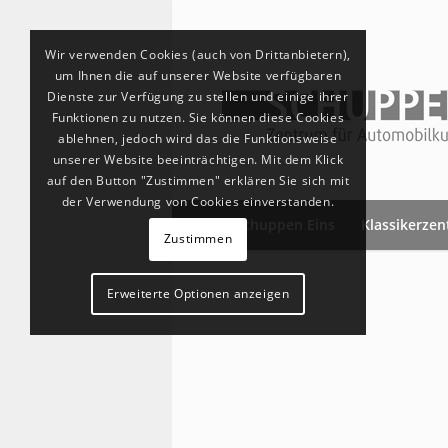
Wir verwenden Cookies (auch von Drittanbietern),
um Ihnen die auf unserer Website verfügbaren
Dienste zur Verfügung zu stellen und einige ihrer
Funktionen zu nutzen. Sie können diese Cookies
ablehnen, jedoch wird das die Funktionsweise
unserer Website beeinträchtigen. Mit dem Klick
auf den Button "Zustimmen" erklären Sie sich mit
der Verwendung von Cookies einverstanden.
Schuppen Eins
Klassikerze
Zustimmen
Erweiterte Optionen anzeigen