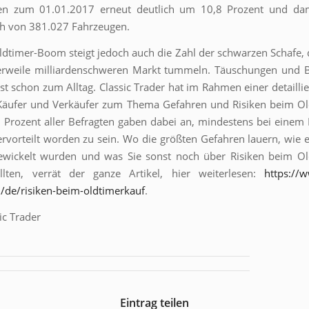
en zum 01.01.2017 erneut deutlich um 10,8 Prozent und dam
h von 381.027 Fahrzeugen.
dtimer-Boom steigt jedoch auch die Zahl der schwarzen Schafe, d
erweile milliardenschweren Markt tummeln. Täuschungen und Be
st schon zum Alltag. Classic Trader hat im Rahmen einer detaillie
Käufer und Verkäufer zum Thema Gefahren und Risiken beim Ol
5 Prozent aller Befragten gaben dabei an, mindestens bei einem
rvorteilt worden zu sein. Wo die größten Gefahren lauern, wie e
ewickelt wurden und was Sie sonst noch über Risiken beim Ol
llten, verrät der ganze Artikel, hier weiterlesen:
https://w
/de/risiken-beim-oldtimerkauf
.
ic Trader
Eintrag teilen