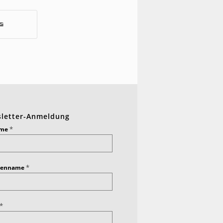
letter-Anmeldung
*
ame
*
ienname
*