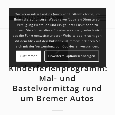
Wir verwenden Cookies (auch von Drittanbietern), um
Ihnen die auf unserer Website verfügbaren Dienste zur
Verfügung zu stellen und einige ihrer Funktionen zu
nutzen. Sie können diese Cookies ablehnen, jedoch wird
das die Funktionsweise unserer Website beeinträchtigen.
Mit dem Klick auf den Button "Zustimmen" erklären Sie
sich mit der Verwendung von Cookies einverstanden.
Zustimmen
Erweiterte Optionen anzeigen
Kinderferienprogramm:
Mal- und
Bastelvormittag rund
um Bremer Autos