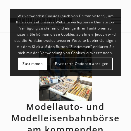
Wir verwenden Cookies (auch von Drittanbietern), um
Ihnen die auf unserer Website verfügbaren Dienste zur
Verfügung zu stellen und einige ihrer Funktionen zu
nutzen. Sie können diese Cookies ablehnen, jedoch wird
das die Funktionsweise unserer Website beeinträchtigen.
Mit dem Klick auf den Button "Zustimmen" erklären Sie
sich mit der Verwendung von Cookies einverstanden.
Zustimmen
Erweiterte Optionen anzeigen
Modellauto- und
Modelleisenbahnbörse
am kommenden