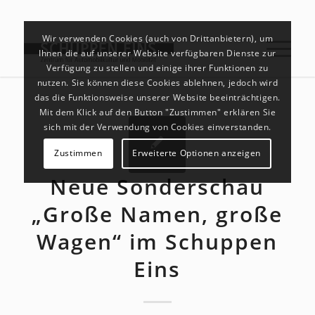
Wir verwenden Cookies (auch von Drittanbietern), um
Ihnen die auf unserer Website verfügbaren Dienste zur
Verfügung zu stellen und einige ihrer Funktionen zu
nutzen. Sie können diese Cookies ablehnen, jedoch wird
das die Funktionsweise unserer Website beeinträchtigen.
Mit dem Klick auf den Button "Zustimmen" erklären Sie
sich mit der Verwendung von Cookies einverstanden.
Zustimmen
Erweiterte Optionen anzeigen
Neue Sonderschau
„Große Namen, große
Wagen“ im Schuppen
Eins