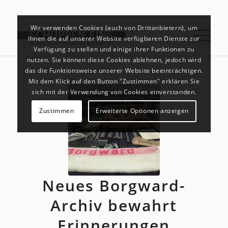
Wir verwenden Cookies (auch von Drittanbietern), um
Ihnen die auf unserer Website verfügbaren Dienste zur
Verfügung zu stellen und einige ihrer Funktionen zu
nutzen. Sie können diese Cookies ablehnen, jedoch wird
das die Funktionsweise unserer Website beeinträchtigen.
Mit dem Klick auf den Button "Zustimmen" erklären Sie
sich mit der Verwendung von Cookies einverstanden.
Zustimmen
Erweiterte Optionen anzeigen
Neues Borgward-
Archiv bewahrt
Erinnerungen