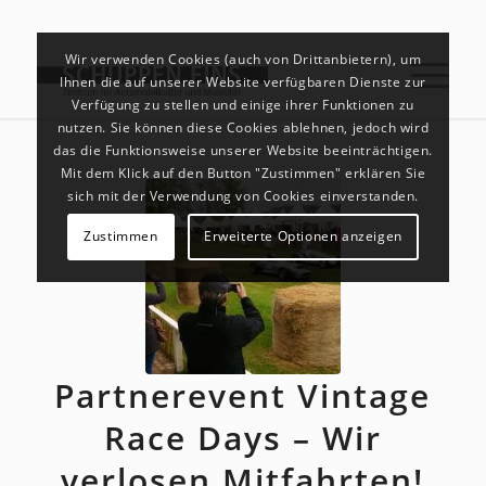
Wir verwenden Cookies (auch von Drittanbietern), um
Ihnen die auf unserer Website verfügbaren Dienste zur
Verfügung zu stellen und einige ihrer Funktionen zu
nutzen. Sie können diese Cookies ablehnen, jedoch wird
das die Funktionsweise unserer Website beeinträchtigen.
Mit dem Klick auf den Button "Zustimmen" erklären Sie
sich mit der Verwendung von Cookies einverstanden.
Zustimmen
Erweiterte Optionen anzeigen
Partnerevent Vintage
Race Days – Wir
verlosen Mitfahrten!