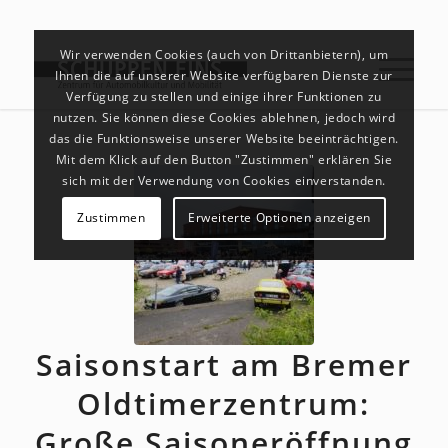
Wir verwenden Cookies (auch von Drittanbietern), um
Ihnen die auf unserer Website verfügbaren Dienste zur
Verfügung zu stellen und einige ihrer Funktionen zu
nutzen. Sie können diese Cookies ablehnen, jedoch wird
das die Funktionsweise unserer Website beeinträchtigen.
Mit dem Klick auf den Button "Zustimmen" erklären Sie
sich mit der Verwendung von Cookies einverstanden.
Zustimmen
Erweiterte Optionen anzeigen
Saisonstart am Bremer
Oldtimerzentrum:
Große Saisoneröffnung