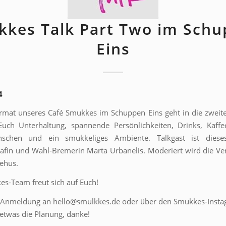
kes Talk Part Two im Sch
Eins
4
rmat unseres Café Smukkes im Schuppen Eins geht in die zweit
uch Unterhaltung, spannende Persönlichkeiten, Drinks, Kaffee
schen und ein smukkeliges Ambiente. Talkgast ist dies
rafin und Wahl-Bremerin Marta Urbanelis. Moderiert wird die Ve
Nehus.
s-Team freut sich auf Euch!
e Anmeldung an hello@smulkkes.de oder über den Smukkes-Insta
t etwas die Planung, danke!