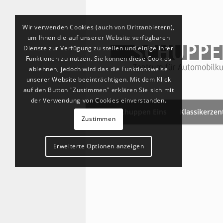
Wir verwenden Cookies (auch von Drittanbietern),
um Ihnen die auf unserer Website verfügbaren
Dienste zur Verfügung zu stellen und einige ihrer
Funktionen zu nutzen. Sie können diese Cookies
ablehnen, jedoch wird das die Funktionsweise
unserer Website beeinträchtigen. Mit dem Klick
auf den Button "Zustimmen" erklären Sie sich mit
der Verwendung von Cookies einverstanden.
Schuppen Eins
Klassikerze
Zustimmen
Erweiterte Optionen anzeigen