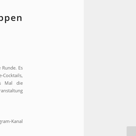
uppen
e Runde. Es
-Cocktails,
es Mal die
ranstaltung
gram-Kanal