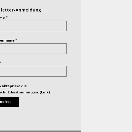
letter-Anmeldung
*
ame
*
ienname
*
h akzeptiere die
schutzbestimmungen. (
Link
)