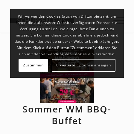
Wir verwenden Cookies (auch von Drittanbietern), um
Ihnen die auf unserer Website verfügbaren Dienste zur
Verfügung zu stellen und einige ihrer Funktionen zu
nutzen. Sie können diese Cookies ablehnen, jedoch wird
das die Funktionsweise unserer Website beeinträchtigen.
Mit dem Klick auf den Button "Zustimmen" erklären Sie
sich mit der Verwendung von Cookies einverstanden.
Zustimmen
Erweiterte Optionen anzeigen
Sommer WM BBQ-
Buffet