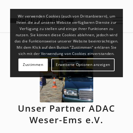
Wir verwenden Cookies (auch von Drittanbietern), um
Ihnen die auf unserer Website verfügbaren Dienste zur
Verfügung zu stellen und einige ihrer Funktionen zu
nutzen. Sie können diese Cookies ablehnen, jedoch wird
das die Funktionsweise unserer Website beeinträchtigen.
Mit dem Klick auf den Button "Zustimmen" erklären Sie
sich mit der Verwendung von Cookies einverstanden.
Zustimmen
Erweiterte Optionen anzeigen
Unser Partner ADAC
Weser-Ems e.V.