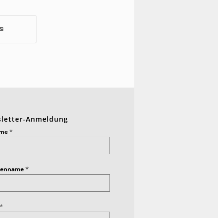
letter-Anmeldung
*
ame
*
ienname
*