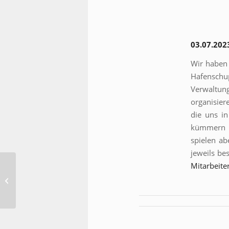
03.07.202
Wir haben 
Hafenschu
Verwaltung
organisier
die uns in
kümmern s
spielen ab
jeweils be
Mitarbeite
Offenes Treffen für alle – Italiener
besonders willkommen