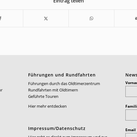
Eintrag teilen
Führungen und Rundfahrten
News
Vorn
Führungen durch das Oldtimerzentrum
hr
Rundfahrten mit Oldtimern
Geführte Touren
Hier mehr entdecken
Famil
Impressum/Datenschutz
Email
Hier geht es direkt zum Impressum und zur