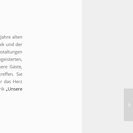
Jahre alten
ik und der
nstaltungen
geisterten,
sere Gäste,
effen. Sie
ür das Herz
rik
„Unsere