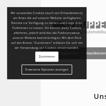
Wir verwenden Cookies (auch von Drittanbietern),
um Ihnen die auf unserer Website verfügbaren
Dienste zur Verfügung zu stellen und einige ihrer
Funktionen zu nutzen. Sie können diese Cookies
ablehnen, jedoch wird das die Funktionsweise
unserer Website beeinträchtigen. Mit dem Klick
auf den Button "Zustimmen" erklären Sie sich mit
der Verwendung von Cookies einverstanden.
Schuppen Eins
Klassikerze
Zustimmen
Erweiterte Optionen anzeigen
Uns