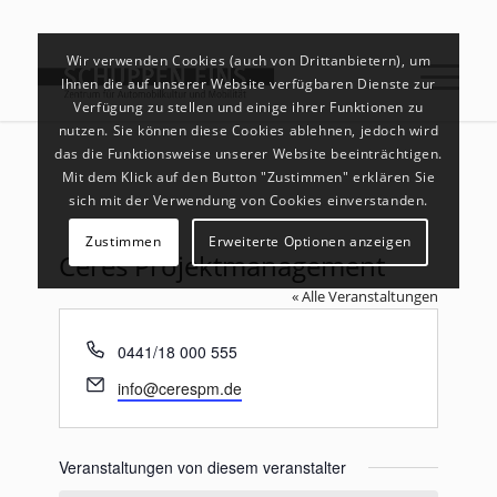
Wir verwenden Cookies (auch von Drittanbietern), um
Ihnen die auf unserer Website verfügbaren Dienste zur
Verfügung zu stellen und einige ihrer Funktionen zu
nutzen. Sie können diese Cookies ablehnen, jedoch wird
das die Funktionsweise unserer Website beeinträchtigen.
Mit dem Klick auf den Button "Zustimmen" erklären Sie
sich mit der Verwendung von Cookies einverstanden.
Zustimmen
Erweiterte Optionen anzeigen
Ceres Projektmanagement
« Alle Veranstaltungen
Telefon
0441/18 000 555
Email
info@cerespm.de
Veranstaltungen von diesem veranstalter