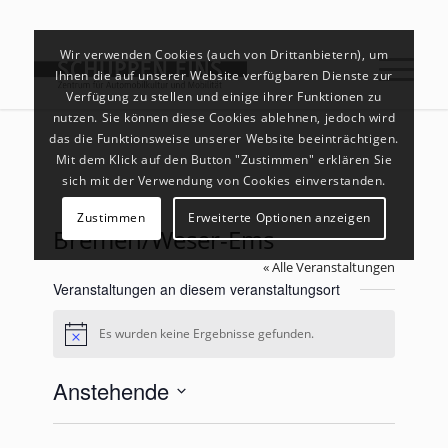
Wir verwenden Cookies (auch von Drittanbietern), um
Ihnen die auf unserer Website verfügbaren Dienste zur
Verfügung zu stellen und einige ihrer Funktionen zu
nutzen. Sie können diese Cookies ablehnen, jedoch wird
das die Funktionsweise unserer Website beeinträchtigen.
Mit dem Klick auf den Button "Zustimmen" erklären Sie
sich mit der Verwendung von Cookies einverstanden.
Zustimmen
Erweiterte Optionen anzeigen
Bremen/Weser-Ems
« Alle Veranstaltungen
Veranstaltungen an diesem veranstaltungsort
Es wurden keine Ergebnisse gefunden.
Hinweis
Anstehende
Datum
wählen.