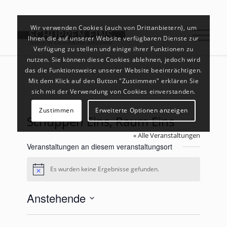
Wir verwenden Cookies (auch von Drittanbietern), um
Ihnen die auf unserer Website verfügbaren Dienste zur
Verfügung zu stellen und einige ihrer Funktionen zu
nutzen. Sie können diese Cookies ablehnen, jedoch wird
das die Funktionsweise unserer Website beeinträchtigen.
Mit dem Klick auf den Button "Zustimmen" erklären Sie
sich mit der Verwendung von Cookies einverstanden.
Zustimmen
Erweiterte Optionen anzeigen
Schuppen Eins, Raum Eins
« Alle Veranstaltungen
Veranstaltungen an diesem veranstaltungsort
Es wurden keine Ergebnisse gefunden.
Hinweis
Anstehende
Datum
wählen.