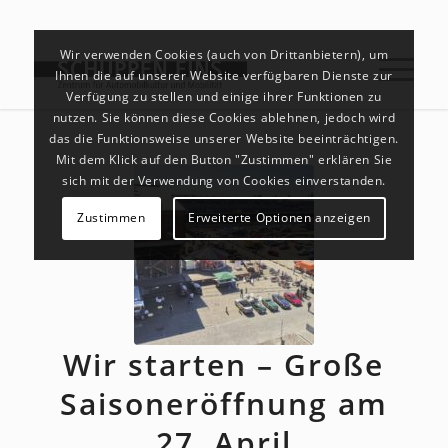
Wir verwenden Cookies (auch von Drittanbietern), um
Ihnen die auf unserer Website verfügbaren Dienste zur
Verfügung zu stellen und einige ihrer Funktionen zu
nutzen. Sie können diese Cookies ablehnen, jedoch wird
das die Funktionsweise unserer Website beeinträchtigen.
Mit dem Klick auf den Button "Zustimmen" erklären Sie
sich mit der Verwendung von Cookies einverstanden.
Zustimmen
Erweiterte Optionen anzeigen
Wir starten – Große
Saisoneröffnung am
27. April