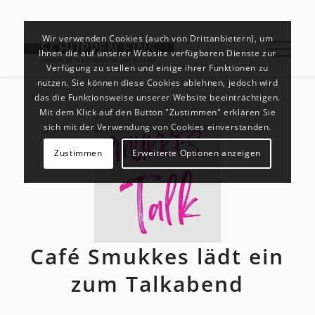
Wir verwenden Cookies (auch von Drittanbietern), um
Ihnen die auf unserer Website verfügbaren Dienste zur
Verfügung zu stellen und einige ihrer Funktionen zu
nutzen. Sie können diese Cookies ablehnen, jedoch wird
das die Funktionsweise unserer Website beeinträchtigen.
Mit dem Klick auf den Button "Zustimmen" erklären Sie
sich mit der Verwendung von Cookies einverstanden.
Zustimmen
Erweiterte Optionen anzeigen
Café Smukkes lädt ein
zum Talkabend