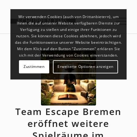
Wir verwenden Cookies (auch von Drittanbietern), um
Ihnen die auf unserer Website verfügbaren Dienste zur
Verfügung zu stellen und einige ihrer Funktionen zu
nutzen. Sie können diese Cookies ablehnen, jedoch wird
das die Funktionsweise unserer Website beeinträchtigen.
Mit dem Klick auf den Button "Zustimmen" erklären Sie
sich mit der Verwendung von Cookies einverstanden.
Zustimmen
Erweiterte Optionen anzeigen
Team Escape Bremen
eröffnet weitere
Spielräume im