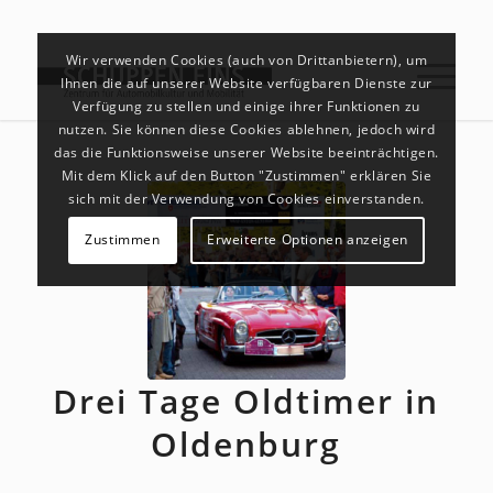
Wir verwenden Cookies (auch von Drittanbietern), um
Ihnen die auf unserer Website verfügbaren Dienste zur
Verfügung zu stellen und einige ihrer Funktionen zu
nutzen. Sie können diese Cookies ablehnen, jedoch wird
das die Funktionsweise unserer Website beeinträchtigen.
Mit dem Klick auf den Button "Zustimmen" erklären Sie
sich mit der Verwendung von Cookies einverstanden.
Zustimmen
Erweiterte Optionen anzeigen
Drei Tage Oldtimer in
Oldenburg