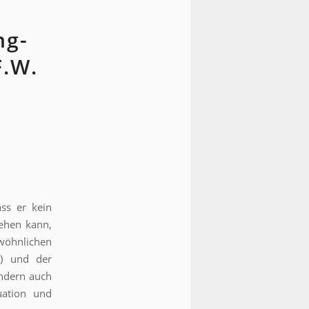
ng-
F.W.
ss er kein
ehen kann,
öhnlichen
n) und der
ondern auch
uation und