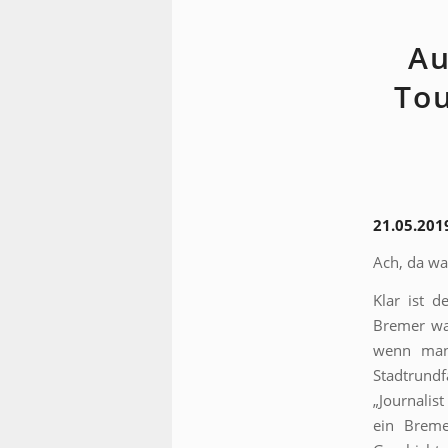
Au
Tou
21.05.201
Ach, da wa
Klar ist 
Bremer wa
wenn man
Stadtrund
„Journalis
ein Breme