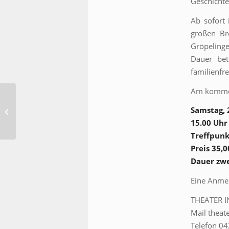
Geschichte
Ab sofort 
großen Br
Gröpeling
Dauer be
familienfre
Am kommend
Drei Tage Oldtimer in
Samstag, 
Oldenburg
15.00 Uhr
Treffpunk
Preis 35,
Dauer zw
Eine Anmel
THEATER 
Mail theat
Telefon 0