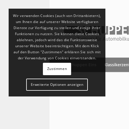
Wir verwenden Cookies (auch von Drittanbietern),
um Ihnen die auf unserer Website verfügbaren
Dienste zur Verfügung zu stellen und einige ihrer
Funktionen zu nutzen. Sie können diese Cookies
ablehnen, jedoch wird das die Funktionsweise
unserer Website beeinträchtigen. Mit dem Klick
auf den Button "Zustimmen" erklären Sie sich mit
der Verwendung von Cookies einverstanden.
Schuppen Eins
Klassikerze
Zustimmen
Erweiterte Optionen anzeigen