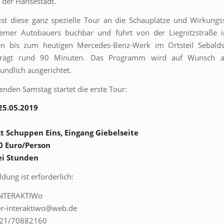
 der Hansestadt.
ist diese ganz spezielle Tour an die Schauplätze und Wirkungs
emer Autobauers buchbar und führt von der Liegnitzstraße 
en bis zum heutigen Mercedes-Benz-Werk im Ortsteil Sebalds
trägt rund 90 Minuten. Das Programm wird auf Wunsch a
undlich ausgerichtet.
en Samstag startet die erste Tour:
25.05.2019
t Schuppen Eins, Eingang Giebelseite
00 Euro/Person
ei Stunden
dung ist erforderlich:
INTERAKTIWo
er-interaktiwo@web.de
421/70882160