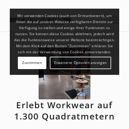
Wir verwenden Cookies (auch von Drittanbietern), um
Ihnen die auf unserer Website verfügbaren Dienste zur
Verfügung zu stellen und einige ihrer Funktionen zu
nutzen. Sie können diese Cookies ablehnen, jedoch wird
das die Funktionsweise unserer Website beeinträchtigen.
Mit dem Klick auf den Button "Zustimmen" erklären Sie
sich mit der Verwendung von Cookies einverstanden.
Zustimmen
Erweiterte Optionen anzeigen
Erlebt Workwear auf
1.300 Quadratmetern