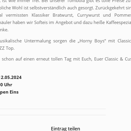
tt ist wie immer frei. Bei unserer Tombola gibt es tolle Preise z
ibliche Wohl ist selbstverständlich auch gesorgt. Zurückgekehrt si
al vermissten Klassiker Bratwurst, Currywurst und Pomme
äuler haben wir Softeis im Angebot und dazu heiße Kaffeespezia
änke.
usikalische Untermalung sorgen die „Horny Boys“ mit Classi
ZZ Top.
 schon auf einen erneut tollen Tag mit Euch, Euer Classic & C
12.05.2024
00 Uhr
pen Eins
Eintrag teilen