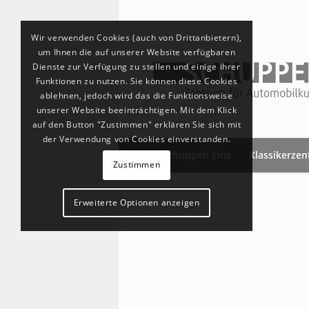
Wir verwenden Cookies (auch von Drittanbietern),
um Ihnen die auf unserer Website verfügbaren
Dienste zur Verfügung zu stellen und einige ihrer
Funktionen zu nutzen. Sie können diese Cookies
ablehnen, jedoch wird das die Funktionsweise
unserer Website beeinträchtigen. Mit dem Klick
auf den Button "Zustimmen" erklären Sie sich mit
der Verwendung von Cookies einverstanden.
Schuppen Eins
Klassikerze
Zustimmen
Erweiterte Optionen anzeigen