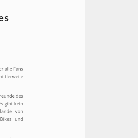
es
r alle Fans
ittlerweile
Freunde des
s gibt kein
elände von
-Bikes und