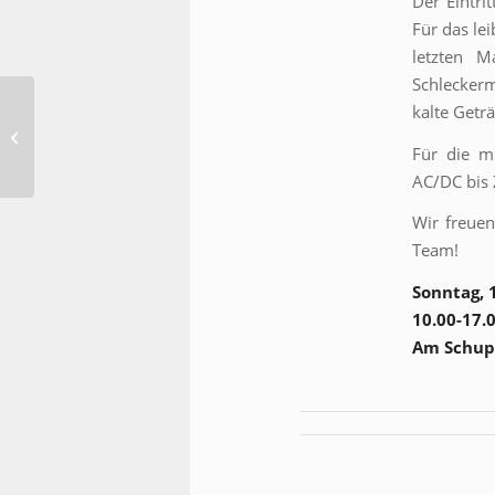
Der Eintri
Für das le
letzten M
Schleckerm
kalte Getr
Große Saisoneröffnung
am Sonntag, 28.04.
Für die m
AC/DC bis 
Wir freuen
Team!
Sonntag, 
10.00-17.
Am Schup