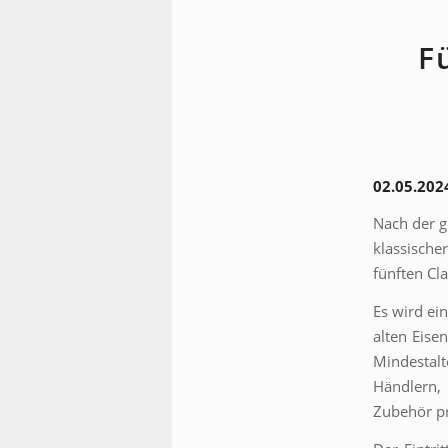
F
02.05.202
Nach der g
klassische
fünften Cl
Es wird ei
alten Eise
Mindestal
Händlern,
Zubehör pr