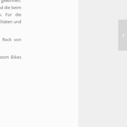
u gewinnen.
nd die beim
s. Für die
litäten und
c Rock von
ustom Bikes