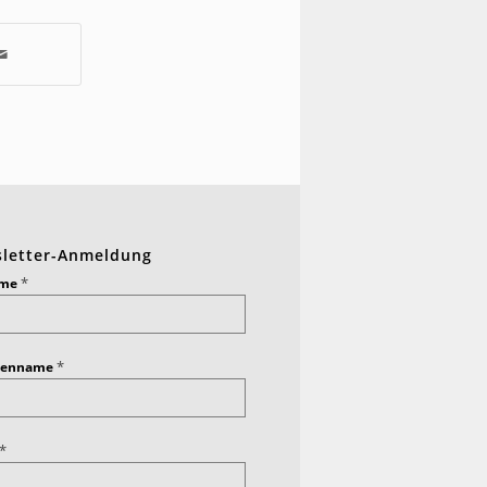
letter-Anmeldung
*
ame
*
ienname
*