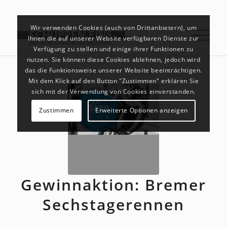
Wir verwenden Cookies (auch von Drittanbietern), um
Ihnen die auf unserer Website verfügbaren Dienste zur
Verfügung zu stellen und einige ihrer Funktionen zu
nutzen. Sie können diese Cookies ablehnen, jedoch wird
das die Funktionsweise unserer Website beeinträchtigen.
Mit dem Klick auf den Button "Zustimmen" erklären Sie
sich mit der Verwendung von Cookies einverstanden.
Zustimmen
Erweiterte Optionen anzeigen
Gewinnaktion: Bremer
Sechstagerennen